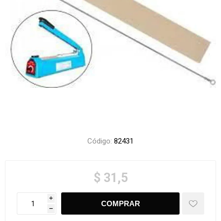
Código:
82431
$ 31,5
i
h