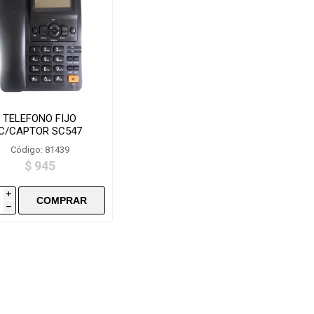
TELEFONO FIJO
C/CAPTOR SC547
Código: 81439
$ 945
i
h