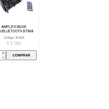
AMPLIFICADOR
B/BLUETOOTH BT868
Código: 81626
$ 3.780
i
h