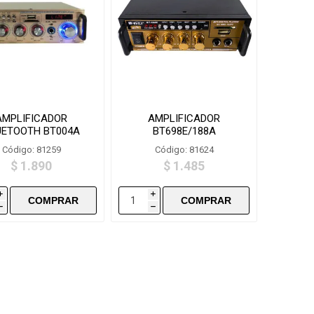
AMPLIFICADOR
AMPLIFICADOR
UETOOTH BT004A
BT698E/188A
Código: 81259
Código: 81624
$ 1.890
$ 1.485
i
i
h
h