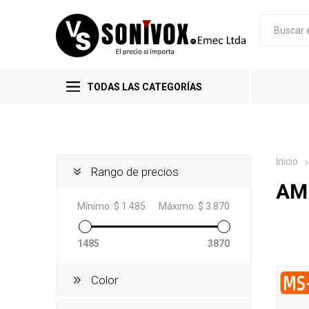
TODAS LAS CATEGORÍAS
Inicio
Rango de precios
AM
Mínimo:
$ 1.485
Máximo:
$ 3.870
1485
3870
Color