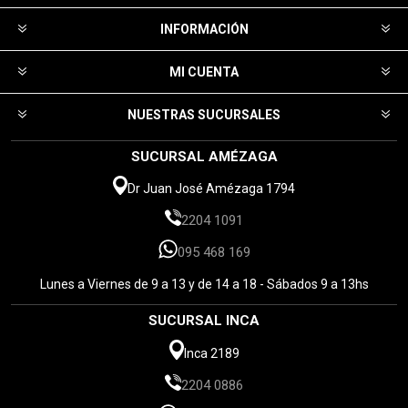
VENTILADOR TECHO
LUZ FIESTA 399/HX101
ROSCA LUZ Y
GIRATORIA NEW 5001
HUMIDIFICADOR- PD011,
Código: 83203
Código: 81163
$ 1.062
$ 99
LUZ LLUVIA DE ESTRELLAS
LAMPARA DE COLGAR
CON MOVIMIENTO STAR
HY7027
SHOWER SS111/34120
Código: 80016
Código: 80786