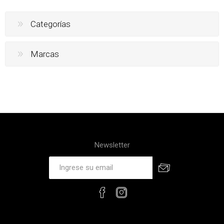
CAMINERO PARED
LAMPARA DE PARED SOLAR
EXTERIOR LED REDONDO
DOBLE LUZ - 618-2
F484 160MM METALICO
Código: 82889
Código: 82907
$ 1.215
$ 292,5