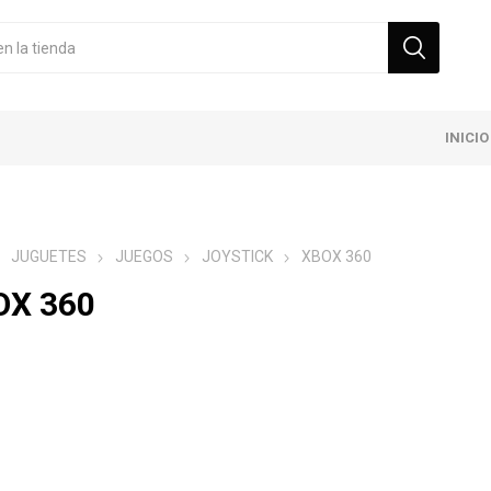
INICIO
JUGUETES
JUEGOS
JOYSTICK
XBOX 360
OX 360