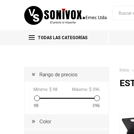
TODAS LAS CATEGORÍAS
Inicio
Rango de precios
ES
Mínimo:
$ 98
Máximo:
$ 396
98
396
Color