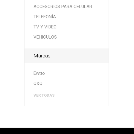
ACCESORIOS PARA CELULAR
TELEFONÍA
TV Y VIDEO
VEHICULOS
Marcas
Ewtto
Q&Q
VER TODAS