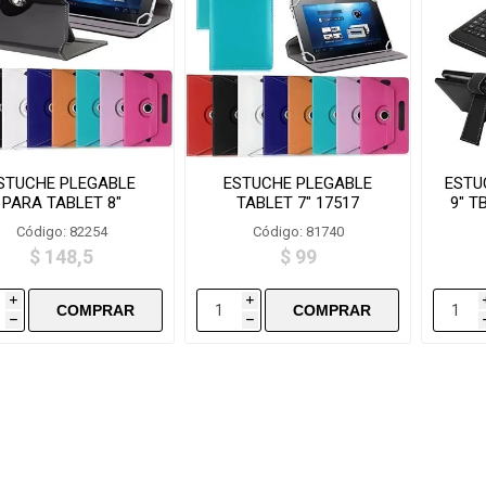
STUCHE PLEGABLE
ESTUCHE PLEGABLE
ESTU
PARA TABLET 8"
TABLET 7" 17517
9" T
NK08C/17518-pbt8
Código: 82254
Código: 81740
$ 148,5
$ 99
i
i
h
h