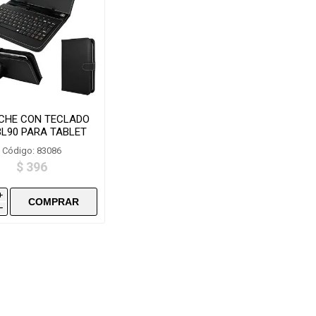
CHE CON TECLADO
BL90 PARA TABLET
Código: 83086
$ 396
i
h