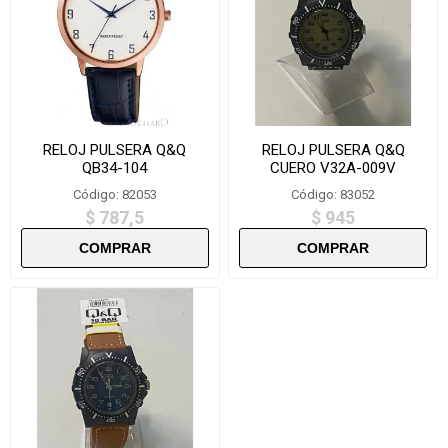
RELOJ PULSERA Q&Q
RELOJ PULSERA Q&Q
QB34-104
CUERO V32A-009V
Código: 82053
Código: 83052
$ 787,5
$ 945