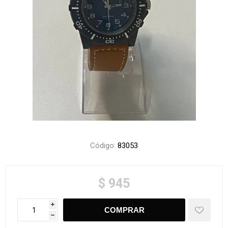
Código:
83053
$ 945
i
h