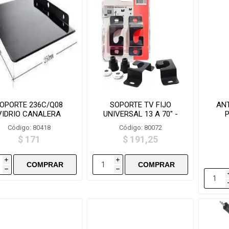
OPORTE 236C/Q08
SOPORTE TV FIJO
AN
VIDRIO CANALERA
UNIVERSAL 13 A 70" -
P
LYZ800
Código: 80418
Código: 80072
$ 171
$ 191,25
i
i
h
h