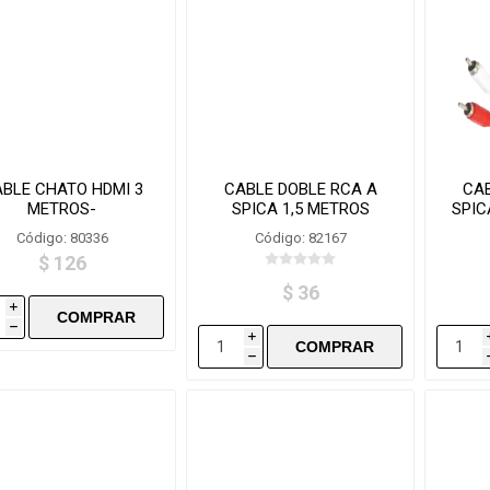
BLE CHATO HDMI 3
CABLE DOBLE RCA A
CAB
METROS-
SPICA 1,5 METROS
SPIC
HDMI300/B3010
14487
Código: 80336
Código: 82167
$ 126
$ 36
i
h
i
h