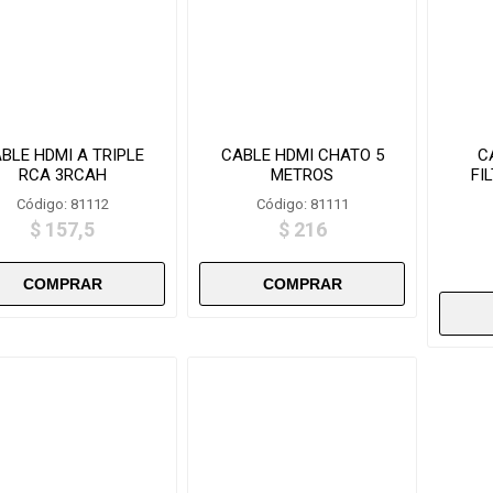
BLE HDMI A TRIPLE
CABLE HDMI CHATO 5
C
RCA 3RCAH
METROS
FI
Código: 81112
Código: 81111
$ 157,5
$ 216
i
i
h
h