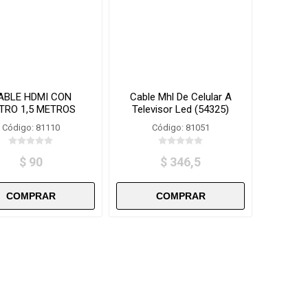
ABLE HDMI CON
Cable Mhl De Celular A
LTRO 1,5 METROS
Televisor Led (54325)
TR1.5y/1,5-HW
Código: 81110
Código: 81051
$ 90
$ 346,5
i
i
h
h