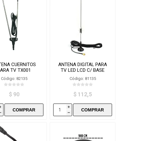
TENA CUERNITOS
ANTENA DIGITAL PARA
ARA TV TX001
TV LED LCD C/ BASE
IMANTADA
Código: 82135
Código: 81135
$ 90
$ 112,5
i
i
h
h