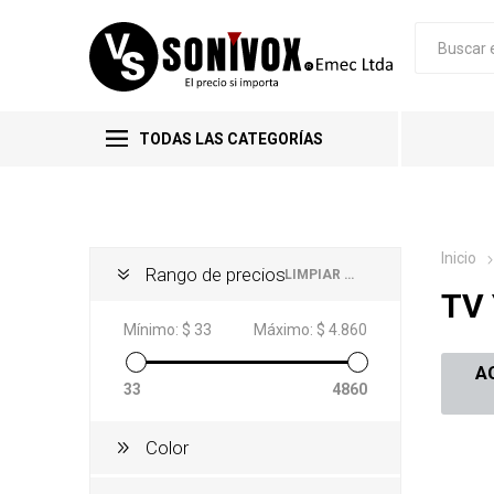
TODAS LAS CATEGORÍAS
Inicio
Rango de precios
LIMPIAR TODO
TV 
Mínimo:
$ 33
Máximo:
$ 4.860
A
33
4860
Color