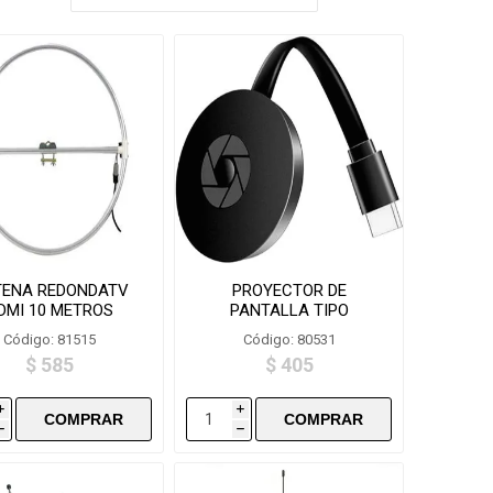
ENA REDONDATV
PROYECTOR DE
DMI 10 METROS
PANTALLA TIPO
CABLE- C07066
CHROMECAST M12
Código: 81515
Código: 80531
PLUS
$ 585
$ 405
i
i
h
h