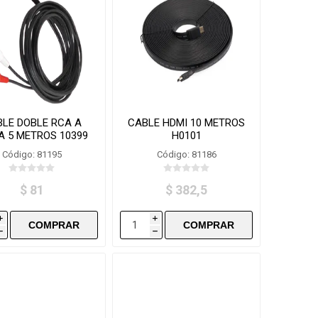
LE DOBLE RCA A
CABLE HDMI 10 METROS
A 5 METROS 10399
H0101
Código: 81195
Código: 81186
$ 81
$ 382,5
i
i
h
h