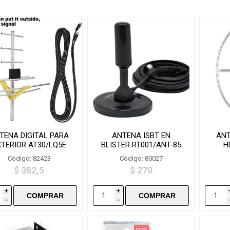
TENA DIGITAL PARA
ANTENA ISBT EN
ANT
XTERIOR AT30/LQ5E
BLISTER RT001/ANT-85
H
Código: 82423
Código: 80027
$ 382,5
$ 270
i
i
h
h