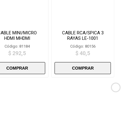
ABLE MINI/MICRO
CABLE RCA/SPICA 3
HDMI MHDMI
RAYAS LE-1001
Código: 81184
Código: 80156
$ 292,5
$ 40,5
i
i
h
h