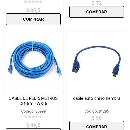
$ 72
$ 85,5
CABLE DE RED 5 METROS
cable auto chino hembra
CR-5 YT-WX-5
Código: 80999
Código: 81295
$ 90
$ 49,5