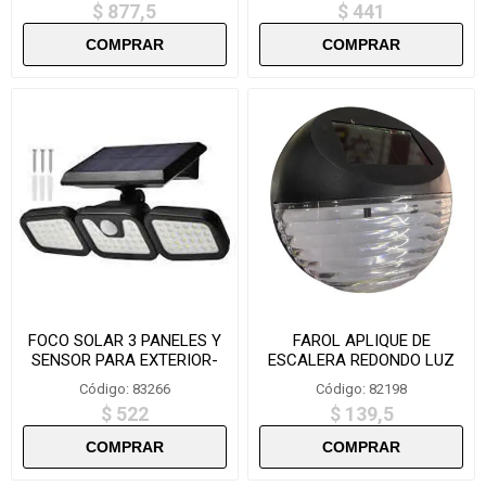
$ 877,5
$ 441
FOCO SOLAR 3 PANELES Y
FAROL APLIQUE DE
SENSOR PARA EXTERIOR-
ESCALERA REDONDO LUZ
FL1725B
SOLAR- XS10911
Código: 83266
Código: 82198
$ 522
$ 139,5