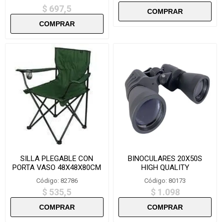
$ 697,5
SILLA PLEGABLE CON
BINOCULARES 20X50S
PORTA VASO 48X48X80CM
HIGH QUALITY
-HY8020-1
Código: 82786
Código: 80173
$ 535,5
$ 1.098