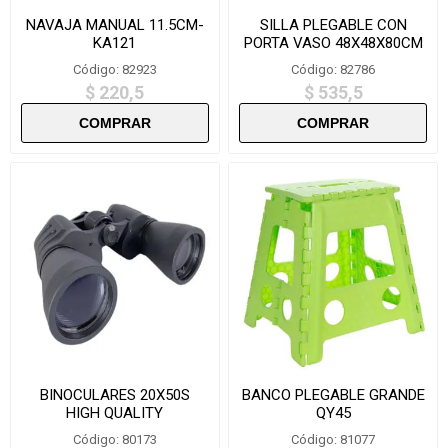
NAVAJA MANUAL 11.5CM-
SILLA PLEGABLE CON
KA121
PORTA VASO 48X48X80CM
-HY8020-1
Código: 82923
Código: 82786
$ 220,5
$ 535,5
BINOCULARES 20X50S
BANCO PLEGABLE GRANDE
HIGH QUALITY
QY45
Código: 80173
Código: 81077