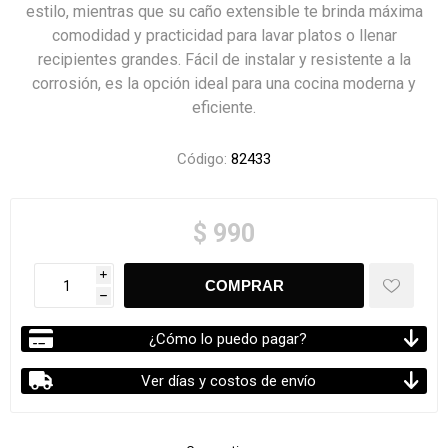
estilo, mientras que su caño extensible te brinda máxima
comodidad y practicidad para lavar platos o llenar
recipientes grandes. Fácil de instalar y resistente a la
corrosión, es la opción ideal para una cocina moderna y
eficiente.
Código:
82433
$ 990
i
h
¿Cómo lo puedo pagar?
Ver días y costos de envío