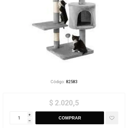
Código:
82583
$ 2.020,5
i
h