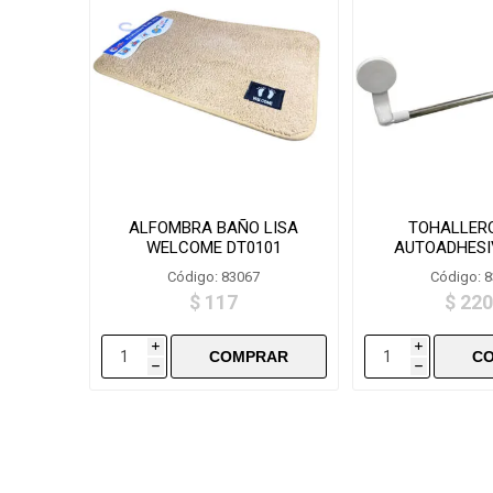
ALFOMBRA BAÑO LISA
TOHALLER
WELCOME DT0101
AUTOADHESI
H010
Código: 83067
Código: 
$ 117
$ 220
i
i
h
h