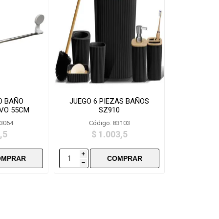
O BAÑO
JUEGO 6 PIEZAS BAÑOS
VO 55CM
SZ910
1
83064
Código: 83103
,5
$ 1.003,5
i
h