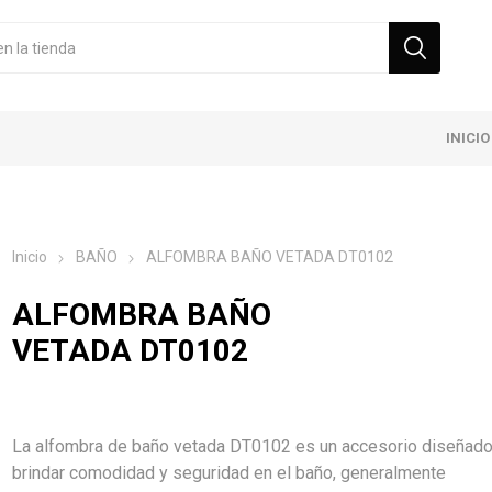
INICIO
Inicio
BAÑO
ALFOMBRA BAÑO VETADA DT0102
ALFOMBRA BAÑO
VETADA DT0102
La alfombra de baño vetada DT0102 es un accesorio diseñado
brindar comodidad y seguridad en el baño, generalmente