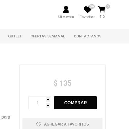
(0)
0
$ 0
Mi cuenta
Favoritos
OUTLET
OFERTAS SEMANAL
CONTACTANOS
$ 135
i
h
 para
AGREGAR A FAVORITOS