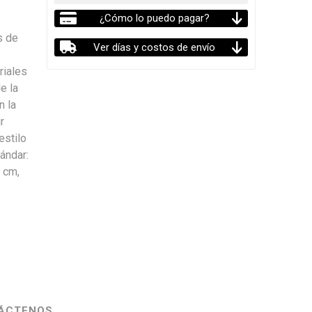
¿Cómo lo puedo pagar?
a
s de
Ver días y costos de envío
riales
e la
n la
r
estilo
ándar:
 cm,
ÁCTENOS