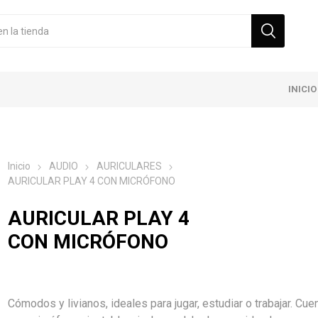
INICIO
Inicio
AUDIO
AURICULARES
AURICULAR PLAY 4 CON MICRÓFONO
AURICULAR PLAY 4
CON MICRÓFONO
Cómodos y livianos, ideales para jugar, estudiar o trabajar. Cue