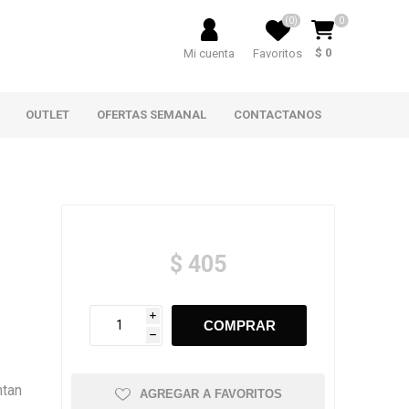
(0)
0
$ 0
Mi cuenta
Favoritos
OUTLET
OFERTAS SEMANAL
CONTACTANOS
$ 405
i
h
ntan
AGREGAR A FAVORITOS