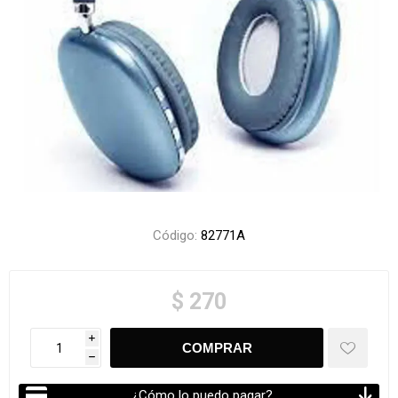
Código:
82771A
$ 270
i
h
¿Cómo lo puedo pagar?