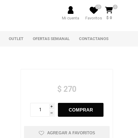
(0)
0
$ 0
Mi cuenta
Favoritos
OUTLET
OFERTAS SEMANAL
CONTACTANOS
$ 270
i
h
AGREGAR A FAVORITOS