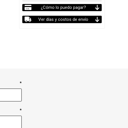
¿Cómo lo puedo pagar?
Ver días y costos de envío
*
*