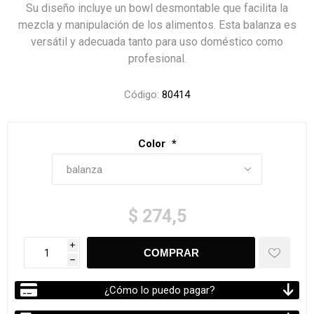
Su diseño incluye un bowl desmontable que facilita la
mezcla y manipulación de los alimentos. Esta balanza es
versátil y adecuada tanto para uso doméstico como
profesional.
Código:
80414
Color
*
$ 274,5
i
h
¿Cómo lo puedo pagar?