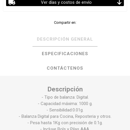
Ver días y costos de envío
Compartir en:
DESCRIPCIÓN GENERAL
ESPECIFICACIONES
CONTÁCTENOS
Descripción
- Tipo de balanza: Digital.
- Capacidad máxima: 1000 g.
- Sensibilidad:0.01g.
- Balanza Digital para Cocina, Reposteria y otros.
- Pesa hasta 1Kg con precisión de 0.1g.
- Incluye Bols y Pilas AAA.