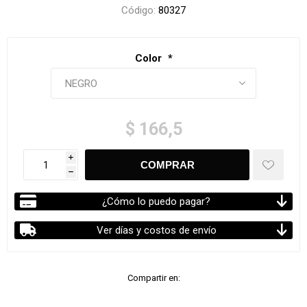
Código:
80327
Color
*
$ 166,5
i
h
¿Cómo lo puedo pagar?
Ver días y costos de envío
Compartir en: