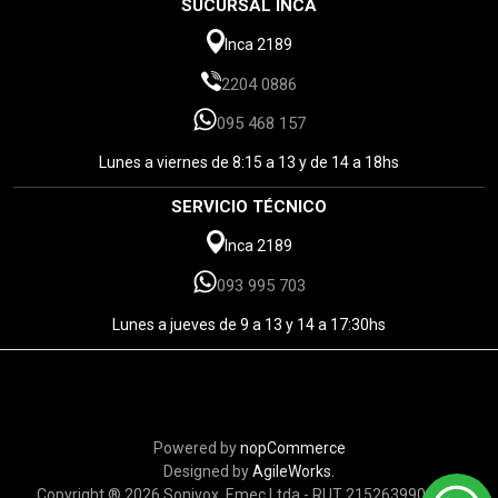
SUCURSAL INCA
Inca 2189
2204 0886
095 468 157
Lunes a viernes de 8:15 a 13 y de 14 a 18hs
SERVICIO TÉCNICO
Inca 2189
093 995 703
Lunes a jueves de 9 a 13 y 14 a 17:30hs
Powered by
nopCommerce
Designed by
AgileWorks.
Copyright ® 2026 Sonivox. Emec Ltda - RUT 215263990010 -