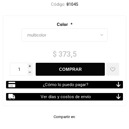
Código:
81045
Color
*
$ 373,5
i
h
¿Cómo lo puedo pagar?
Ver días y costos de envío
Compartir en: