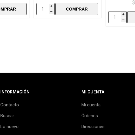
$
i
h
i
h
INFORMACIÓN
MI CUENTA
Contacto
Mi cuenta
Buscar
Órdenes
Lo nuevo
Direcciones