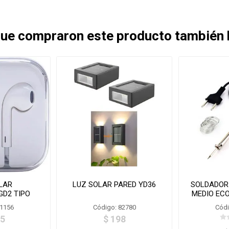
 que compraron este producto también
LAR
LUZ SOLAR PARED YD36
SOLDADOR
GD2 TIPO
MEDIO EC
m2-02
81156
Código: 82780
Códi
,5
$ 198