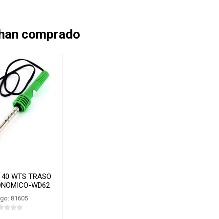
 han comprado
 40 WTS TRASO
ONOMICO-WD62
go: 81605