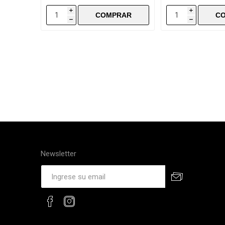
i
i
h
h
Newsletter