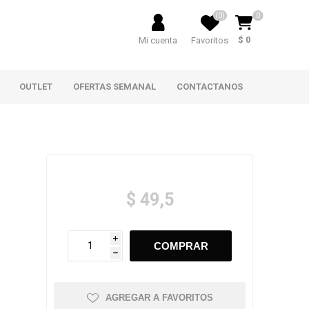
(0)
0
$ 0
Mi cuenta
Favoritos
OUTLET
OFERTAS SEMANAL
CONTACTANOS
$ 49,5
i
h
AGREGAR A FAVORITOS