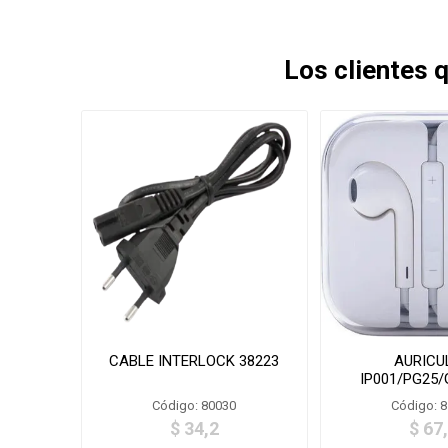
Los clientes
CABLE INTERLOCK 38223
AURICU
IP001/PG25/
IPHONE 
Código: 80030
Código: 
$ 34,2
$ 67