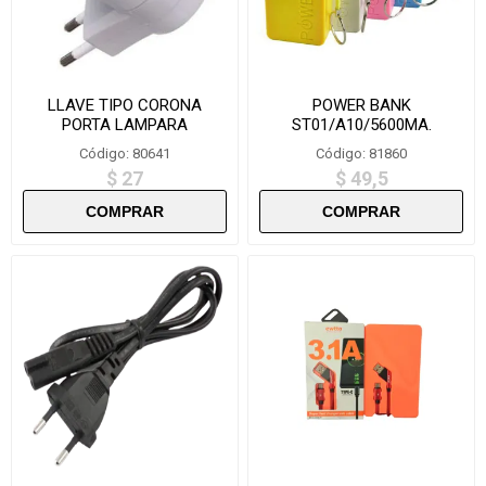
LLAVE TIPO CORONA
POWER BANK
PORTA LAMPARA
ST01/A10/5600MA.
KG1200/DPDZ012- L444
COLORIDO
Código: 80641
Código: 81860
$ 27
$ 49,5