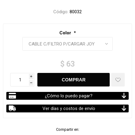
Código:
80032
Color
*
$ 63
i
h
¿Cómo lo puedo pagar?
Ver días y costos de envío
Compartir en: