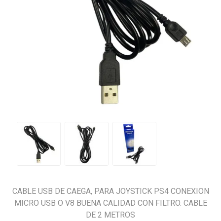
CABLE USB DE CAEGA, PARA JOYSTICK PS4 CONEXION
MICRO USB O V8 BUENA CALIDAD CON FILTRO. CABLE
DE 2 METROS