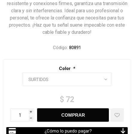
resistente y conexiones firmes, garantiza una transmisión
clara y sin interferencias. Ideal para uso profesional o
personal, te ofrece la confianza que necesitas para tus
proyectos. ¡Haz que tu señal suene impecable con este
cable fiable y duradero!
Código:
80891
Color
*
$ 72
i
h
¿Cómo lo puedo pagar?