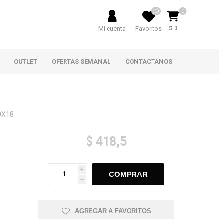
(0)
0
$ 0
Mi cuenta
Favoritos
OUTLET
OFERTAS SEMANAL
CONTACTANOS
0X18
$ 418,5
i
h
AGREGAR A FAVORITOS