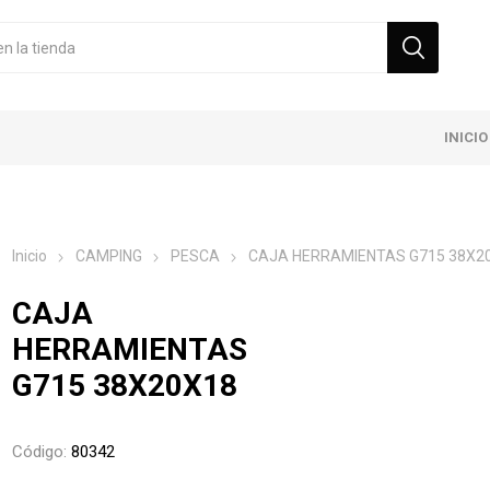
INICIO
Inicio
CAMPING
PESCA
CAJA HERRAMIENTAS G715 38X2
CAJA
HERRAMIENTAS
G715 38X20X18
Código:
80342