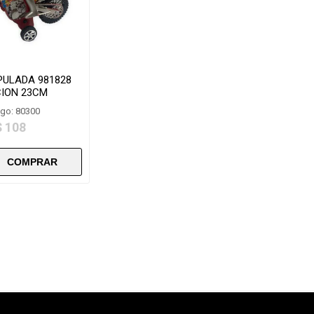
PULADA 981828
CION 23CM
go: 80300
$ 108