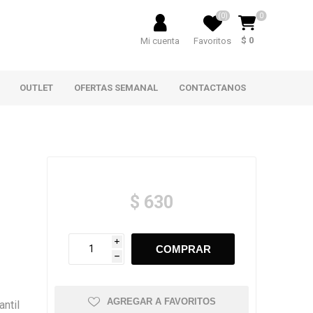
(0)
0
$ 0
Mi cuenta
Favoritos
OUTLET
OFERTAS SEMANAL
CONTACTANOS
$ 630
i
h
AGREGAR A FAVORITOS
antil