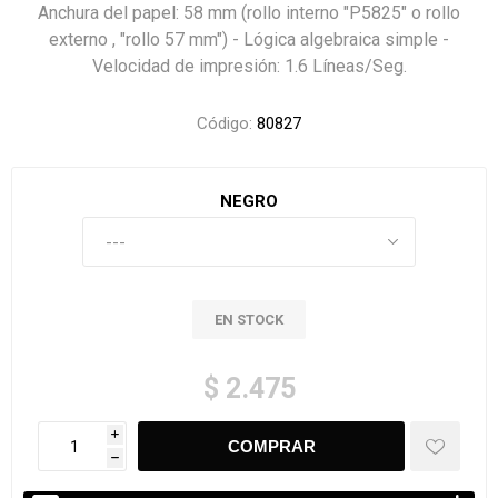
Anchura del papel: 58 mm (rollo interno "P5825" o rollo
externo , "rollo 57 mm") - Lógica algebraica simple -
Velocidad de impresión: 1.6 Líneas/Seg.
Código:
80827
NEGRO
EN STOCK
$ 2.475
i
h