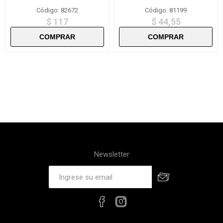
DS638A
Código: 82672
Código: 81199
$ 117
$ 44,55
Newsletter