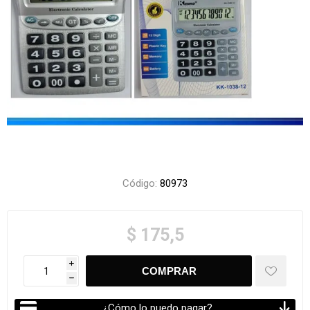
Código:
80973
$ 175,5
i
h
¿Cómo lo puedo pagar?