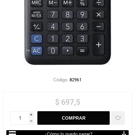
Código:
82961
$ 697,5
i
h
¿Cómo lo puedo pagar?