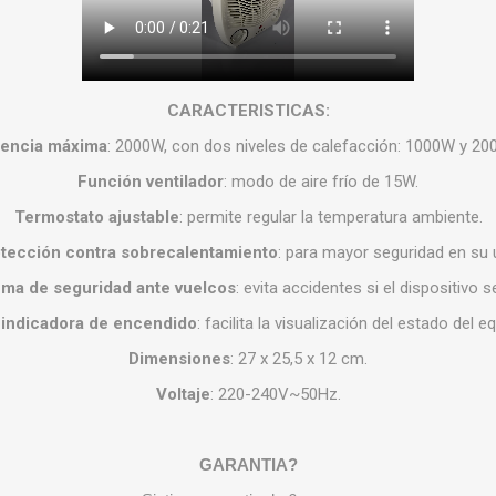
CARACTERISTICAS:
encia máxima
:
2000W, con dos niveles de calefacción: 1000W y 20
Función ventilador
:
modo de aire frío de 15W.
Termostato ajustable
:
permite regular la temperatura ambiente.
tección contra sobrecalentamiento
:
para mayor seguridad en su 
ema de seguridad ante vuelcos
:
evita accidentes si el dispositivo s
 indicadora de encendido
:
facilita la visualización del estado del eq
Dimensiones
:
27 x 25,5 x 12 cm.
Voltaje
:
220-240V~50Hz.
GARANTIA?