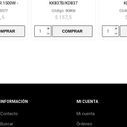
 1500W -
KK837B/KD837
K
00
83077
Código: 80806
Códi
,5
$ 157,5
i
i
h
h
INFORMACIÓN
MI CUENTA
Contacto
Mi cuenta
Buscar
Órdenes