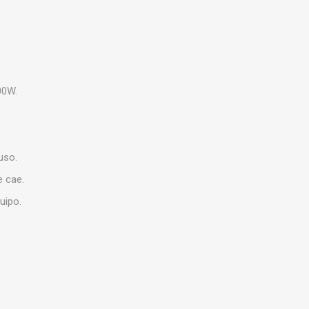
00W.
uso.
e cae.
uipo.