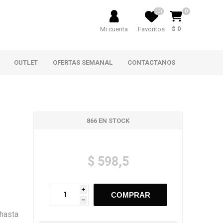
(0)
0
$ 0
Mi cuenta
Favoritos
OUTLET
OFERTAS SEMANAL
CONTACTANOS
866 EN STOCK
$ 598,5
i
h
(hasta