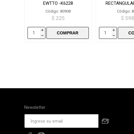
EWTTO -K6228
RECTANGULAR
LX18
Código: 80908
Código: 
$ 225
$ 598
i
i
h
h
Newsletter