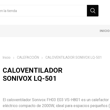
INICIO
Inicio
CALEFACCIÓN
CALOVENTILADOR SONIVOX LQ-501
CALOVENTILADOR
SONIVOX LQ-501
El caloventilador Sonivox FH03 E03 VS-H801 es un calefactor
eléctrico compacto de 2000W, ideal para espacios pequeños 