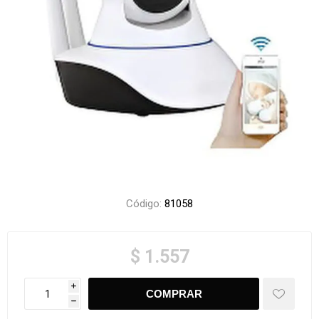
Código:
81058
$ 1.557
i
h