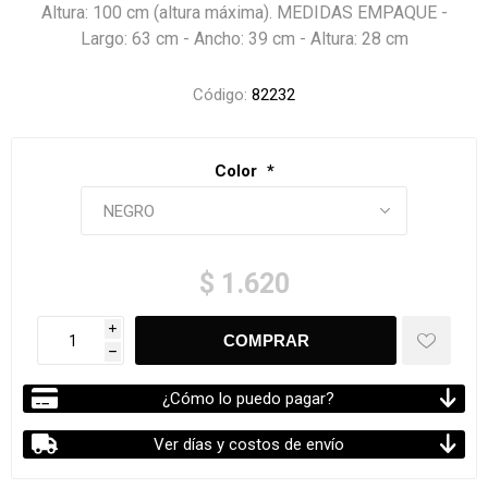
Altura: 100 cm (altura máxima). MEDIDAS EMPAQUE -
Largo: 63 cm - Ancho: 39 cm - Altura: 28 cm
Código:
82232
Color
*
$ 1.620
i
h
¿Cómo lo puedo pagar?
Ver días y costos de envío