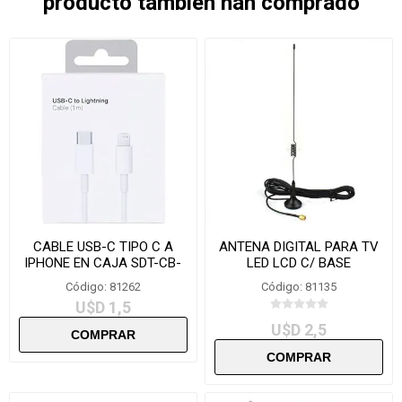
producto también han comprado
CABLE USB-C TIPO C A
ANTENA DIGITAL PARA TV
IPHONE EN CAJA SDT-CB-
LED LCD C/ BASE
1A
IMANTADA
Código: 81262
Código: 81135
U$D 1,5
U$D 2,5