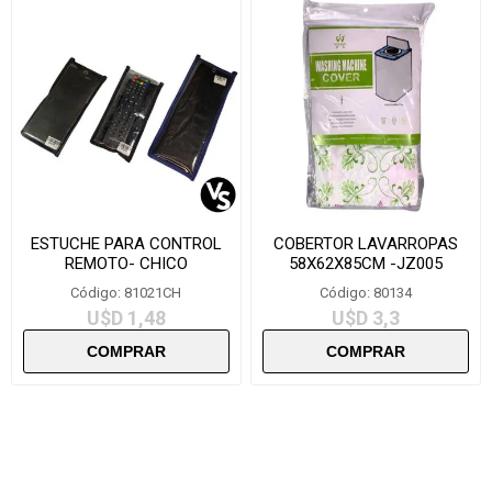
ESTUCHE PARA CONTROL
COBERTOR LAVARROPAS
REMOTO- CHICO
58X62X85CM -JZ005
Código: 81021CH
Código: 80134
U$D 1,48
U$D 3,3