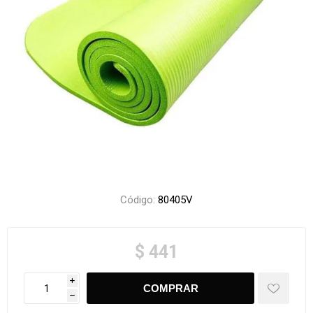
Código:
80405V
$ 441
i
h