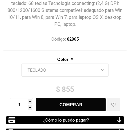
teclado: 68 teclas Tecnologia coonecting: (2,4 G) DPI:
800/1200/1600 Sistema compatível: adequado para Win
10/11, para WIn 8, para Win 7, para laptop OS X, desktop,
PC, laptop.
Código:
82865
Color
*
$ 855
i
h
¿Cómo lo puedo pagar?