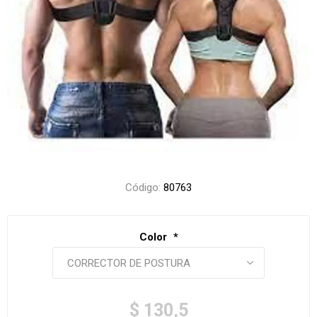
Código:
80763
Color
*
$ 130,5