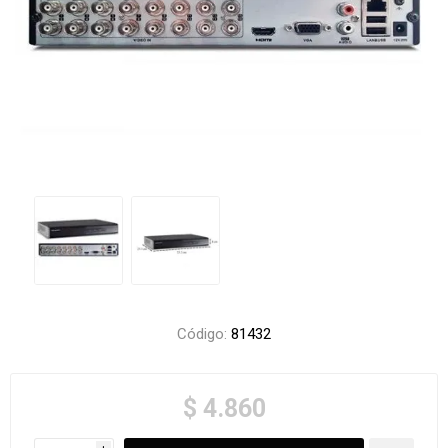
Código:
81432
$ 4.860