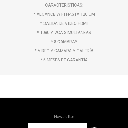
CARACTERISTICAS:
* ALCANCE WIFI HASTA 120 CM
* SALIDA DE VIDEO HDMI
* 1080 Y VGA SIMULTANEAS
* 8 CAMARAS
* VIDEO Y CAMARA Y GALERÍA
* 6 MESES DE GARANTÍA
Newsletter