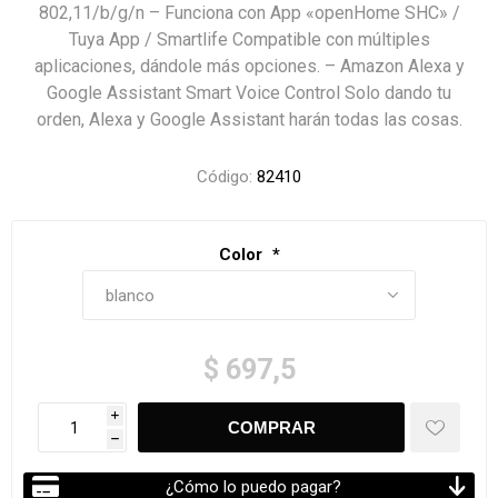
802,11/b/g/n – Funciona con App «openHome SHC» /
Tuya App / Smartlife Compatible con múltiples
aplicaciones, dándole más opciones. – Amazon Alexa y
Google Assistant Smart Voice Control Solo dando tu
orden, Alexa y Google Assistant harán todas las cosas.
Código:
82410
Color
*
$ 697,5
i
h
¿Cómo lo puedo pagar?