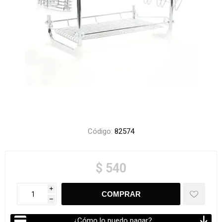
Código:
82574
$ 540
i
h
¿Cómo lo puedo pagar?