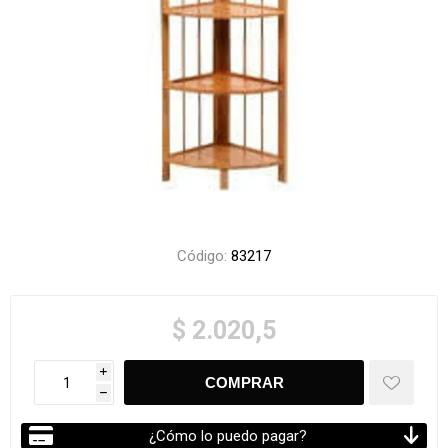
Código:
83217
$ 2.020,5
i
h
¿Cómo lo puedo pagar?