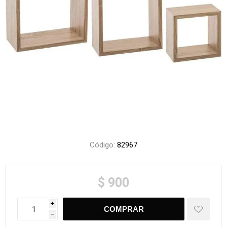
Código:
82967
$ 900
i
h