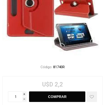
Código:
81740R
U$D 2,2
i
h