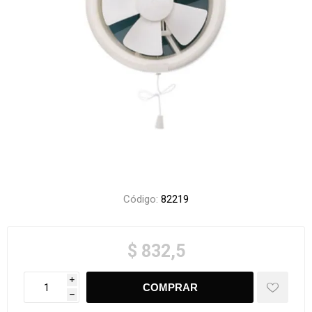
Código:
82219
$ 832,5
i
h