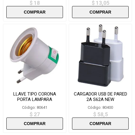
$ 18
$ 13,05
LLAVE TIPO CORONA
CARGADOR USB DE PARED
PORTA LAMPARA
2A S62A NEW
KG1200/DPDZ012- L444
Código: 80641
Código: 80400
$ 27
$ 58,5