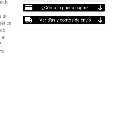
cuado
¿Cómo lo puedo pagar?
 al
Ver días y costos de envío
gética
ndo
 al
°,
ite