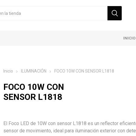
INICIO
Inicio
ILUMINACIÓN
FOCO 10W CON SENSOR L1818
FOCO 10W CON
SENSOR L1818
El Foco LED de 10W con sensor L1818 es un reflector eficient
sensor de movimiento, ideal para iluminación exterior con det