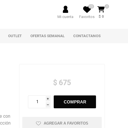
(0)
0
$ 0
Mi cuenta
Favoritos
OUTLET
OFERTAS SEMANAL
CONTACTANOS
$ 675
i
h
e con
ección
AGREGAR A FAVORITOS