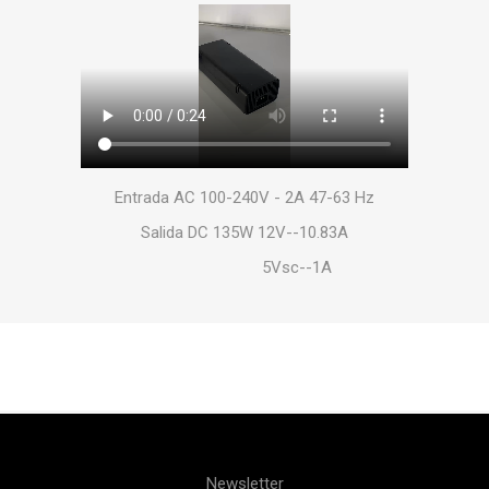
Entrada AC 100-240V - 2A 47-63 Hz
Salida DC 135W 12V--10.83A
5Vsc--1A
Newsletter