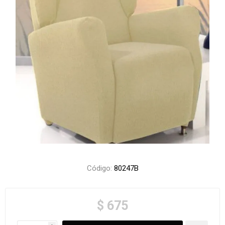
Código:
80247B
$ 675